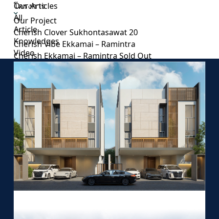
โครงการ
Our Articles
All
Our Project
Article
Cherish Clover Sukhontasawat 20
Knowledges
Cherish Vibe Ekkamai – Ramintra
Video
Cherish Ekkamai – Ramintra
Sold Out
Register for
Special Privilege
ลงทะเบียนเพื่อนัดหมายเข้าชม
และรับโปรโมชั่นสุดพิเศษ
จากทางโครงการ
Contact Me
Fields marked with an
*
are required
ชื่อ - นามสกุล
*
อิเมล์
*